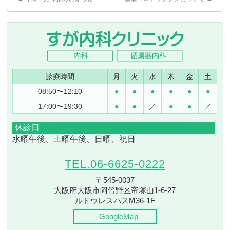
診療時間
月
火
水
木
金
土
08:50〜12:10
●
●
●
●
●
●
17:00〜19:30
●
●
／
●
●
／
休診日
水曜午後、土曜午後、日曜、祝日
TEL.06-6625-0222
〒545-0037
大阪府大阪市阿倍野区帝塚山1-6-27
ルドウレスパスM36-1F
→GoogleMap