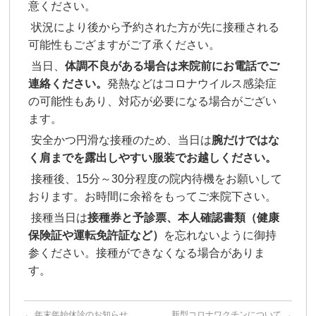
意ください。
状況により後から予約された方が先に接種される
可能性もござますがご了承ください。
当日、
体調不良がある場合は来院前にお電話でご
連絡ください。
発熱などはコロナウイルス感染症
の可能性もあり、対応が必要になる場合がござい
ます。
安全かつ円滑な接種のため、当日は
腕だけではな
く
肩まで
を露出しやすい服装でお越しください。
接種後、15分～30分程度の院内待機をお願いして
おります。お時間に余裕をもってご来院下さい。
接種当日は
接種券と予診票、本人確認書類（健康
保険証や運転免許証など）
を忘れないように御持
参ください。接種ができなくなる場合がありま
す。
←
年末年始休診のお知らせ
新型コロナワクチンについて
→