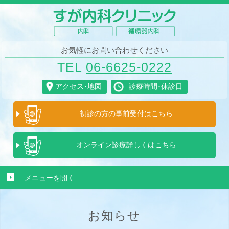
お気軽にお問い合わせください
TEL
06-6625-0222
アクセス･地図
診療時間･休診日
初診の方の
事前受付は
こちら
オンライン診療
詳しくは
こちら
メニューを
開く
お知らせ